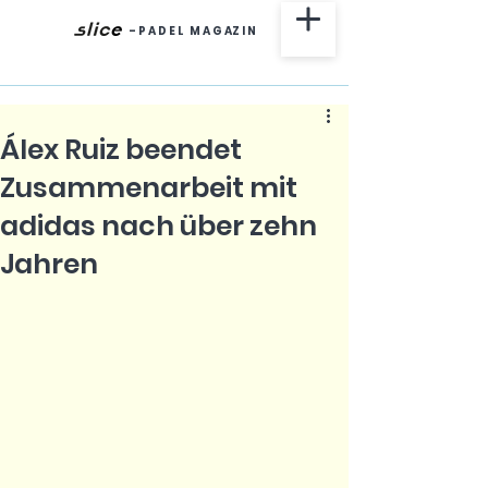
-
P A D E L M A G AZ I N
Álex Ruiz beendet
Zusammenarbeit mit
adidas nach über zehn
Jahren