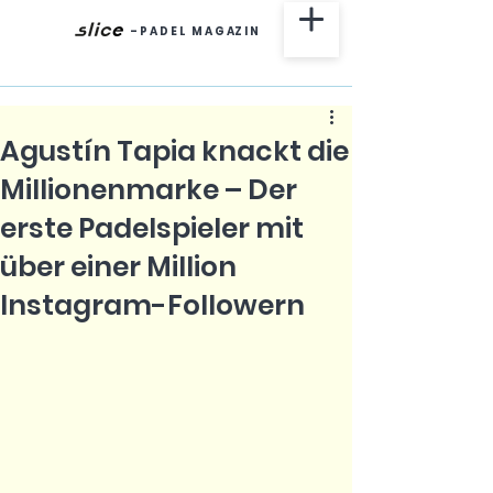
-
P A D E L M A G AZ I N
Agustín Tapia knackt die
Millionenmarke – Der
erste Padelspieler mit
über einer Million
Instagram-Followern