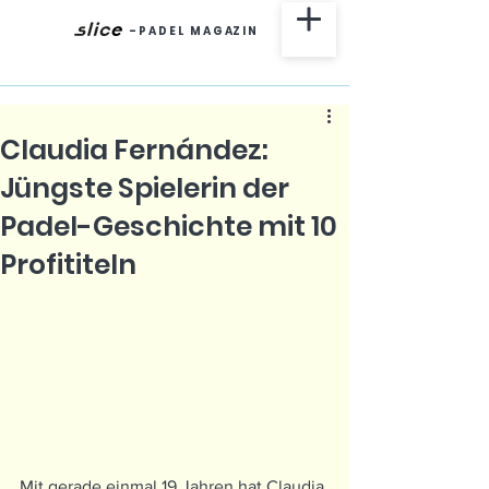
-
P A D E L M A G AZ I N
Claudia Fernández:
Jüngste Spielerin der
Padel-Geschichte mit 10
Profititeln
Mit gerade einmal 19 Jahren hat Claudia 