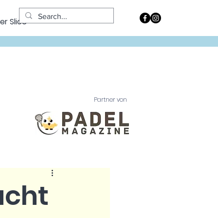
er Slice
Partner von
acht