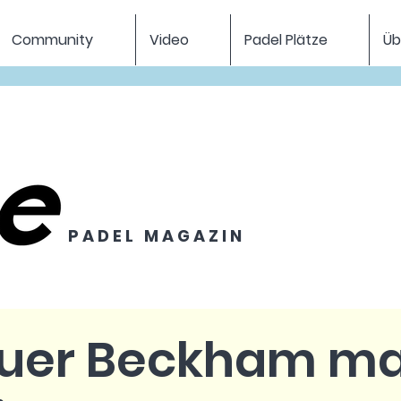
Community
Video
Padel Plätze
Üb
P A D E L M A G A Z I N
euer Beckham m