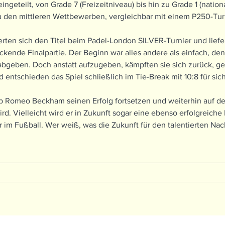
ngeteilt, von Grade 7 (Freizeitniveau) bis hin zu Grade 1 (national
u den mittleren Wettbewerben, vergleichbar mit einem P250-Turn
erten sich den Titel beim Padel-London SILVER-Turnier und liefe
ende Finalpartie. Der Beginn war alles andere als einfach, den
4 abgeben. Doch anstatt aufzugeben, kämpften sie sich zurück, 
 entschieden das Spiel schließlich im Tie-Break mit 10:8 für sich
ob Romeo Beckham seinen Erfolg fortsetzen und weiterhin auf d
rd. Vielleicht wird er in Zukunft sogar eine ebenso erfolgreiche 
 im Fußball. Wer weiß, was die Zukunft für den talentierten Na