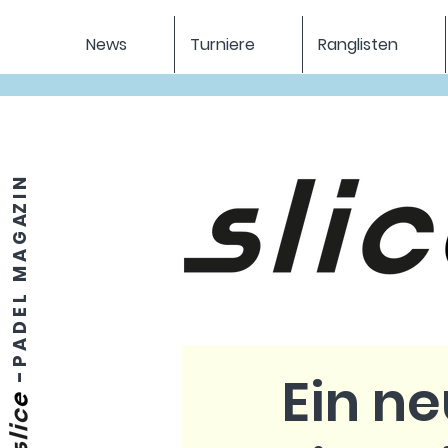
News
Turniere
Ranglisten
P A D E L M A G AZ I N
Ein n
-