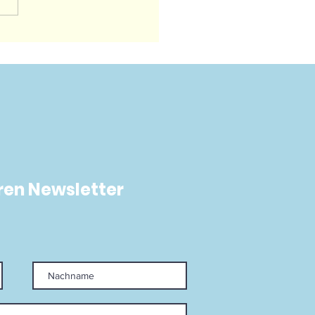
el Nadal zollt
nando Belasteguín
egenden Tribut
ren Newsletter