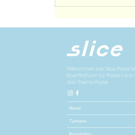
Die Top 10 Promis im
Padel-Business
Willkommen bei Slice Padel M
Eine Platform für Padel Fans
das Thema Padel.
News
Turniere
Ranglisten