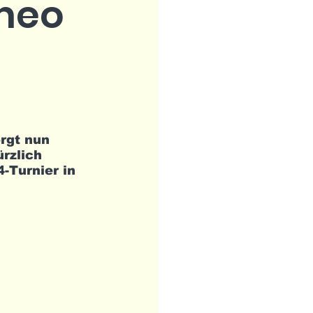
meo
rgt nun 
rzlich 
-Turnier in 