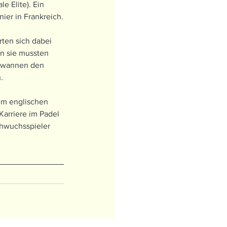
e Elite). Ein 
ier in Frankreich.
rten sich dabei 
n sie mussten 
gewannen den 
.
em englischen 
Karriere im Padel 
chwuchsspieler 