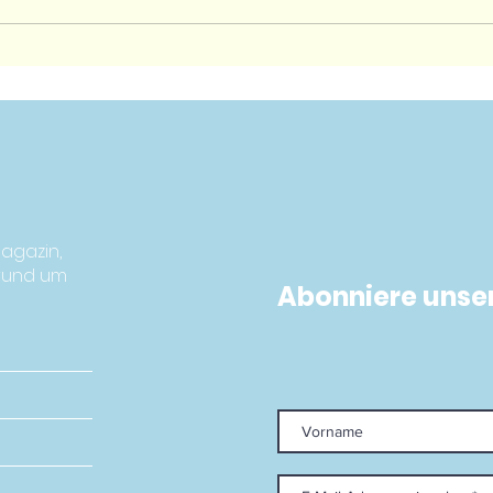
Andy Murray setzt auf
Rafa
den Padel-
Fer
Boom:Investitionen
bew
zahlen sich aus
agazin,
 rund um
Abonniere unse