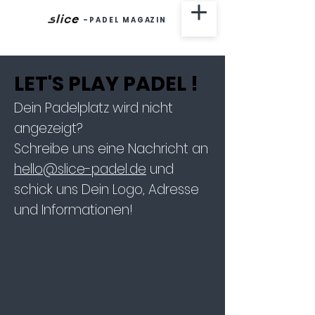
-
P A D E L M A G AZ I N
LET'S PLAY PADEL !
LET'S PLAY PADEL !
Dein Padelplatz wird nicht
angezeigt?
Schreibe uns eine Nachricht an
hello@slice-padel.de
und
schick uns Dein Logo, Adresse
und Informationen!