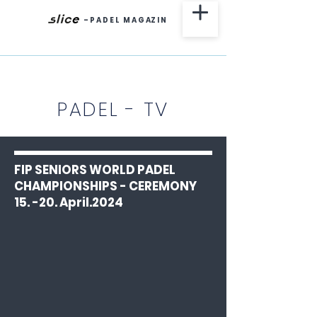
-
P A D E L M A G AZ I N
PADEL - TV
FIP SENIORS WORLD PADEL
CHAMPIONSHIPS - CEREMONY
15. -20. April.2024