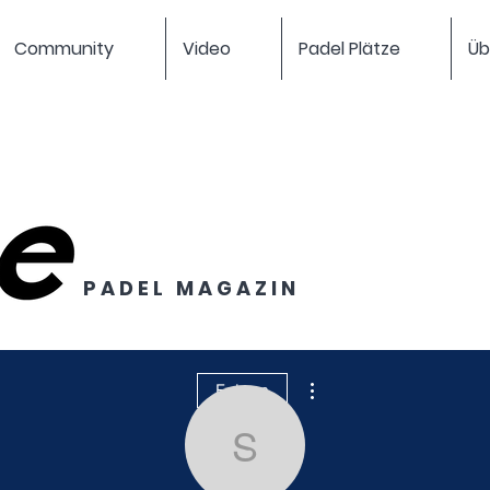
Community
Video
Padel Plätze
Üb
P A D E L M A G A Z I N
Weitere Optionen
Folgen
sandra