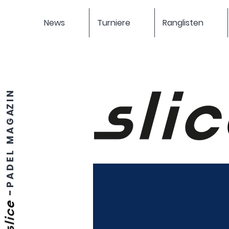
News
Turniere
Ranglisten
P A D E L M A G AZ I N
-