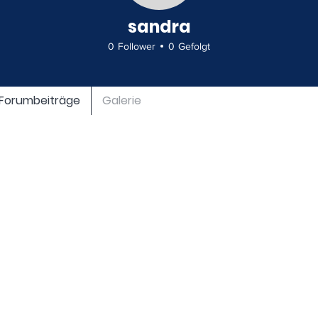
sandra
0
Follower
0
Gefolgt
Verein
+
4
Forumbeiträge
Galerie