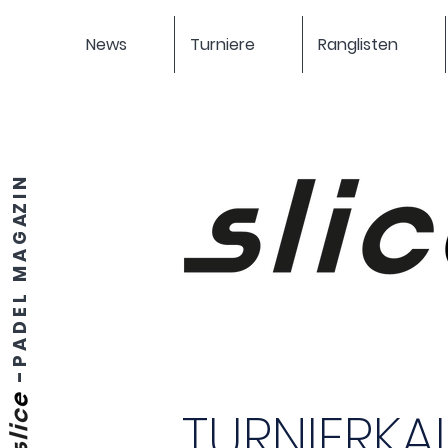
News
Turniere
Ranglisten
P A D E L M A G AZ I N
-
TURNIERKA