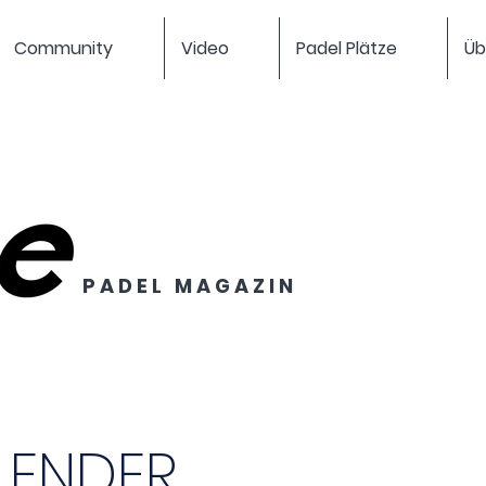
Community
Video
Padel Plätze
Üb
P A D E L M A G A Z I N
LENDER