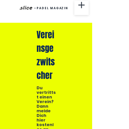
-
P A D E L M A G AZ I N
Verei
nsge
zwits
cher
Du
vertritts
t einen
Verein?
Dann
melde
Dich
hier
kostenl