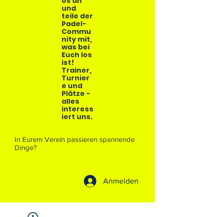
os an
und
teile der
Padel-
Commu
nity mit,
was bei
Euch los
ist!
Trainer,
Turnier
e und
Plätze -
alles
interess
iert uns.
In Eurem Verein passieren spannende
Dinge?
Anmelden