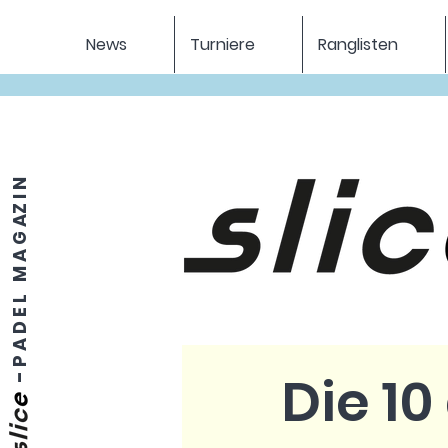
News
Turniere
Ranglisten
P A D E L M A G AZ I N
Die 1
-