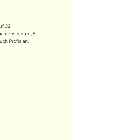
uf 32 
aniens hinter „El 
ch Profis an.