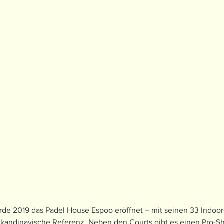
rde 2019 das Padel House Espoo eröffnet – mit seinen 33 Indoor
kandinavische Referenz. Neben den Courts gibt es einen Pro-S