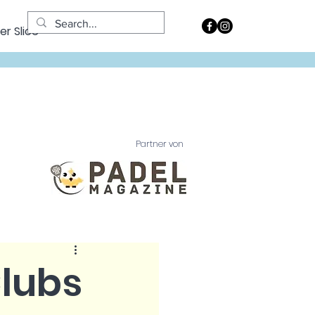
er Slice
Partner von
Clubs