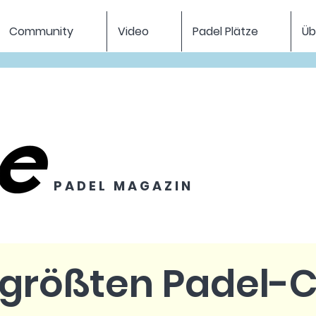
Community
Video
Padel Plätze
Üb
P A D E L M A G A Z I N
0 größten Padel-