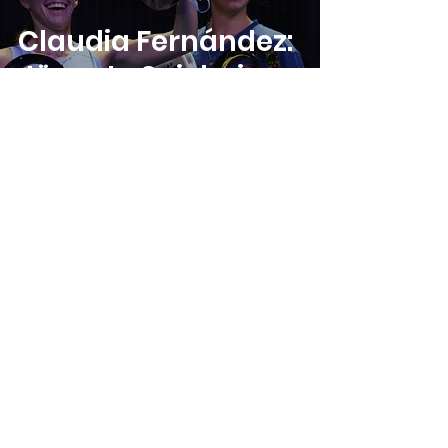
Claudia Fernández:
Jüngste Spielerin
der Padel-
Geschichte mit 10
Profititeln
Julius Lowman
19. Nov. 2025
2 Min. Lesezeit
Agustín Tapia
knackt die
Millionenmarke –