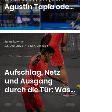
Agustín Tapia oder
Leo Augsburger?
Die Zahlen
sprechen für sich
Julius Lowman
22. Dez. 2025
3 Min. Lesezeit
Aufschlag, Netz
und Ausgang
durch die Tür: Was
die Regel im Padel
wirklich besagt