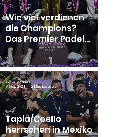
Wie viel verdienen
die Champions?
Das Premier Padel
Tourfinale 2025 im
Überblick
Julius Lowman
1. Dez. 2025
2 Min. Lesezeit
Tapia/Coello
herrschen in Mexiko