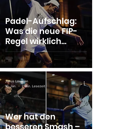
Padel-Aufschlag:
Was die neue FIP-
Regel wirklich
verändert
Julius Lowman
10. Jan.
2 Min. Lesezeit
Wer hat den
besseren Smash –