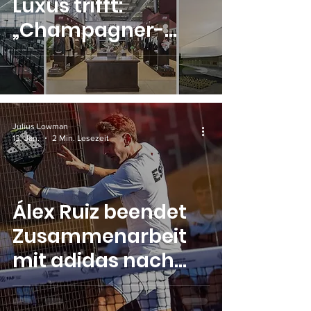
Luxus trifft:
„Champagner-
Padel“ wird in der
Golden Goose
Arena Realität
Julius Lowman
13. Jan.
2 Min. Lesezeit
Álex Ruiz beendet
Zusammenarbeit
mit adidas nach
über zehn Jahren