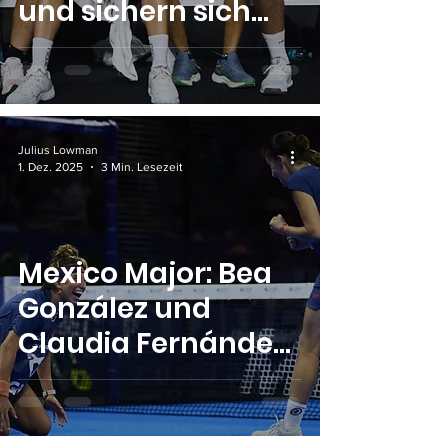
und sichern sich
den Weltthron
Julius Lowman
1. Dez. 2025
3 Min. Lesezeit
Mexico Major: Bea
González und
Claudia Fernández
dominieren die
Weltspitze und