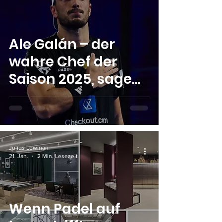
repräsentieren“
Ale Galán – der
wahre Chef der
Saison 2025, sagen
die Zahlen
Julius Lowman
21. Jan.
2 Min. Lesezeit
Wenn Padel auf