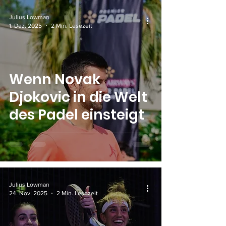
holen ihren ersten
gemeinsamen
Julius Lowman
1. Dez. 2025
2 Min. Lesezeit
Major-Titel
Wenn Novak
Djokovic in die Welt
des Padel einsteigt
Julius Lowman
24. Nov. 2025
2 Min. Lesezeit