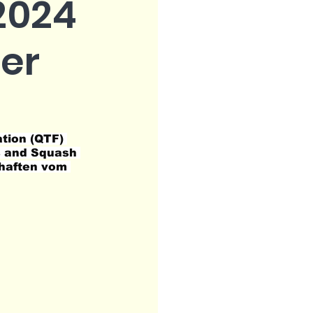
2024
ber
tion (QTF) 
s and Squash 
chaften vom 