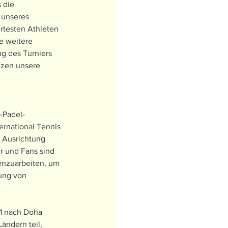
 die 
 unseres 
rtesten Athleten 
e weitere 
ng des Turniers 
etzen unsere 
P-Padel-
ernational Tennis 
 Ausrichtung 
r und Fans sind 
enzuarbeiten, um 
rung von 
1 nach Doha 
ndern teil, 