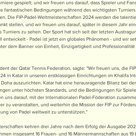
rniere gespielt; und wir freuen uns darauf, dass Spieler und Fans
ie fantastischen Bedingungen während des wichtigsten Turniers
n. Die FIP-Padel-Weltmeisterschaften 2024 werden die talentie
nkt stellen, und wir freuen uns darauf, später in diesem Jahr ein
 Turniers zu sehen. Der Sport hat sich seit der letzten Austragu
l entwickelt - Padel ist jetzt ein globales Phänomen - und wir s
nter dem Banner von Einheit, Einzigartigkeit und Professionalität 
ident der Qatar Tennis Federation, sagte: "Wir freuen uns, die FI
4 in Katar in unseren erstklassigen Einrichtungen im Khalifa Int
Doha auszurichten. Katar hat eine herausragende Bilanz bei der
ungen unter höchsten Standards, und die Bedingungen für Spiele
en uns darauf, mit der Internationalen Padel-Föderation zusamm
ier zu veranstalten, und weiterhin die Mission der FIP zur Förde
ng von Padel weltweit zu unterstützen."
terschaften kehren drei Jahre nach dem Erfolg der Ausgabe 202
ahmen insgesamt 16 Frauen- und 16 Männermannschaften aus 19 Lä