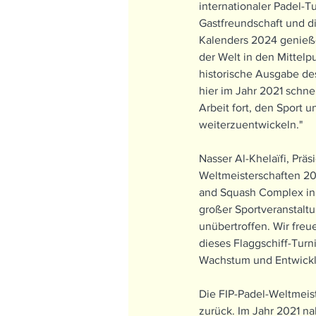
internationaler Padel-Tu
Gastfreundschaft und d
Kalenders 2024 genieße
der Welt in den Mittelpu
historische Ausgabe des
hier im Jahr 2021 schnel
Arbeit fort, den Sport u
weiterzuentwickeln."
Nasser Al-Khelaïfi, Präs
Weltmeisterschaften 202
and Squash Complex in 
großer Sportveranstalt
unübertroffen. Wir freu
dieses Flaggschiff-Turn
Wachstum und Entwicklu
Die FIP-Padel-Weltmeis
zurück. Im Jahr 2021 n