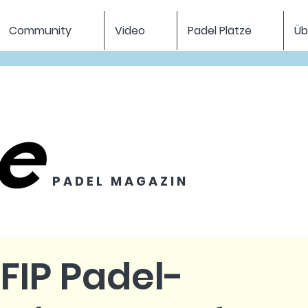
Community
Video
Padel Plätze
Üb
P A D E L M A G A Z I N
. FIP Padel-