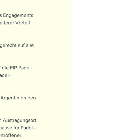
des Engagements 
iterer Vorteil 
erecht auf alle 
 die FIP-Padel-
adel-
 Argentinien den 
en Austragungsort 
ause für Padel - 
rtroffener 