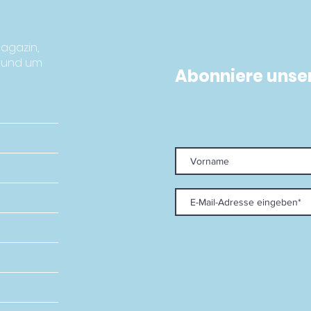
zur
agazin,
 rund um
Abonniere unse