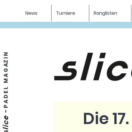
News
Turniere
Ranglisten
P A D E L M A G AZ I N
Die 17
-