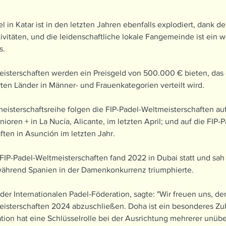
el in Katar ist in den letzten Jahren ebenfalls explodiert, dank 
ivitäten, und die leidenschaftliche lokale Fangemeinde ist ein we
s.
eisterschaften werden ein Preisgeld von 500.000 € bieten, das g
erten Länder in Männer- und Frauenkategorien verteilt wird.
meisterschaftsreihe folgen die FIP-Padel-Weltmeisterschaften auf
oren + in La Nucía, Alicante, im letzten April; und auf die FIP-P
ten in Asunción im letzten Jahr. 
FIP-Padel-Weltmeisterschaften fand 2022 in Dubai statt und sah
während Spanien in der Damenkonkurrenz triumphierte.
t der Internationalen Padel-Föderation, sagte: "Wir freuen uns, d
eisterschaften 2024 abzuschließen. Doha ist ein besonderes Zuh
tion hat eine Schlüsselrolle bei der Ausrichtung mehrerer unübe