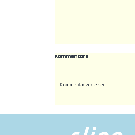
Kommentare
Kommentar verfassen...
Der Internationale
Vereins Cup Pokal
begrüßt Spieler aus 4
Kontinenten in Malaga