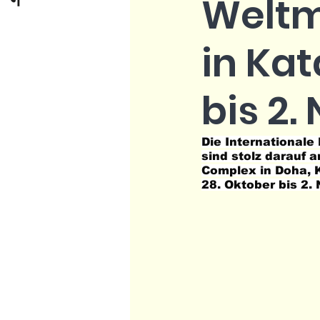
Weltm
in Ka
bis 2
Die Internationale
sind stolz darauf 
Complex in Doha, K
28. Oktober bis 2