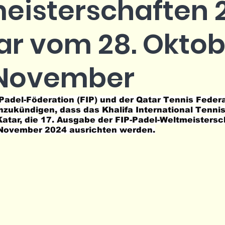
eisterschaften 
tar vom 28. Okto
. November
 Padel-Föderation (FIP) und der Qatar Tennis Federa
anzukündigen, dass das Khalifa International Tenni
atar, die 17. Ausgabe der FIP-Padel-Weltmeisters
. November 2024 ausrichten werden.