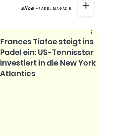
-
P A D E L M A G AZ I N
Frances Tiafoe steigt ins
Padel ein: US-Tennisstar
investiert in die New York
Atlantics