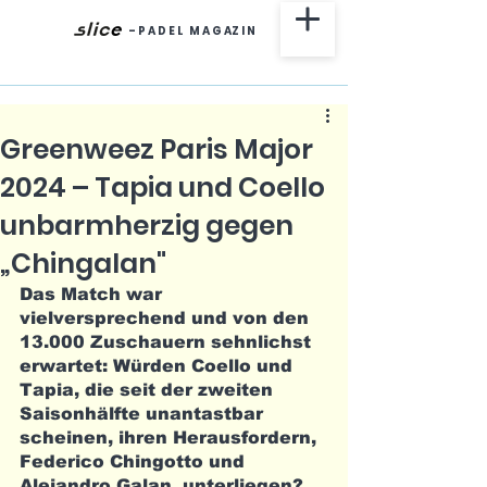
-
P A D E L M A G AZ I N
Greenweez Paris Major
2024 – Tapia und Coello
unbarmherzig gegen
„Chingalan"
Das Match war 
vielversprechend und von den 
13.000 Zuschauern sehnlichst 
erwartet: Würden Coello und 
Tapia, die seit der zweiten 
Saisonhälfte unantastbar 
scheinen, ihren Herausfordern, 
Federico Chingotto und 
Alejandro Galan, unterliegen?