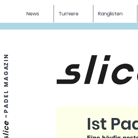
News
Turniere
Ranglisten
P A D E L M A G AZ I N
Ist Pa
-
Eine häufig geste