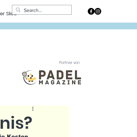
er Slice
Partner von
nnis?
ie Kosten, 