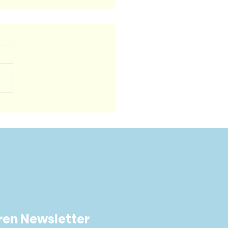
el Wachstum: Holt
tschland bald
kreich ein?
ren Newsletter