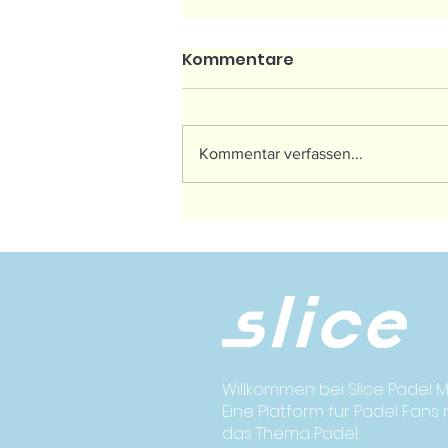
Kommentare
Kommentar verfassen...
Der weltweite
Padelboom boomt
Willkommen bei Slice Padel M
Eine Platform für Padel Fans
das Thema Padel.