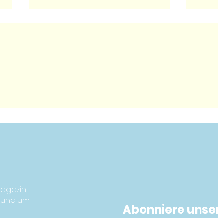
Der Padelboom hat
Pad
Deutschland erreicht –
Deu
ENDLICH!
Fran
agazin,
 rund um
Abonniere unse