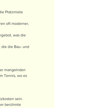
die Platzmiete 
ren oft moderner, 
ngebot, was die 
 die die Bau- und 
 der mangelnden 
um Tennis, wo es 
zkosten sein. 
der berühmte 