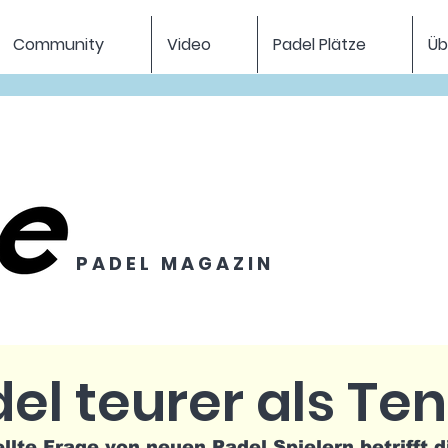
Community
Video
Padel Plätze
Üb
P A D E L M A G A Z I N
del teurer als Te
llte Frage von neuen Padel Spielern betrifft 
d