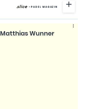
-
P A D E L M A G AZ I N
Matthias Wunner