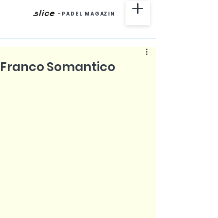
-
P A D E L M A G AZ I N
Franco Somantico