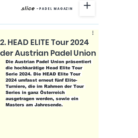
-
P A D E L M A G AZ I N
2. HEAD ELITE Tour 2024
der Austrian Padel Union
Die Austrian Padel Union präsentiert 
die hochkarätige Head Elite Tour 
Serie 2024. Die HEAD Elite Tour 
2024 umfasst erneut fünf Elite-
Turniere, die im Rahmen der Tour 
Series in ganz Österreich 
ausgetragen werden, sowie ein 
Masters am Jahresende.