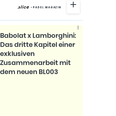
-
P A D E L M A G AZ I N
Babolat x Lamborghini:
Das dritte Kapitel einer
exklusiven
Zusammenarbeit mit
dem neuen BL003