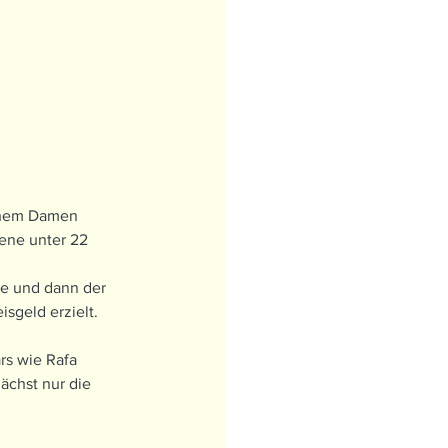
inem Damen 
ene unter 22 
de und dann der 
sgeld erzielt. 
s wie Rafa 
chst nur die 