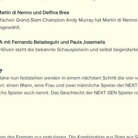
rtín di Nenno und Delfina Brea
achen Grand-Slam-Champion Andy Murray hat Martín di Nenno u
usgewählt.
 mit Fernando Belasteguín und Paula Josemaría
lven steht die bekannte Schauspielerin und selbst begeisterte 
?
ne nun feststehen werden in einem nächsten Schritt die vier v
n: einen Mann, eine Frau und zwei männliche Spieler der NEXT
s Spieler auch nennt. Das Geschlecht der NEXT GEN Spieler rot
n des Formats nur gratulieren. Die Kombination aus Stars aus S