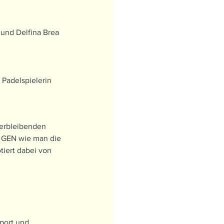
nd Delfina Brea 
Padelspielerin 
erbleibenden 
 GEN wie man die 
iert dabei von 
port und 