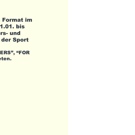
 Format im 
.01. bis 
rs- und 
der Sport 
ERS”, “FOR 
ten. 