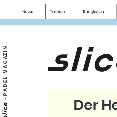
News
Turniere
Ranglisten
P A D E L M A G AZ I N
Der H
-