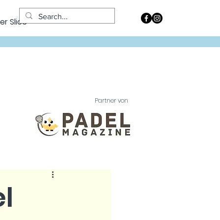
er Slice
Partner von
l