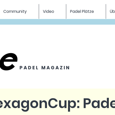
Community
Video
Padel Plätze
Üb
P A D E L M A G A Z I N
exagonCup: Pade