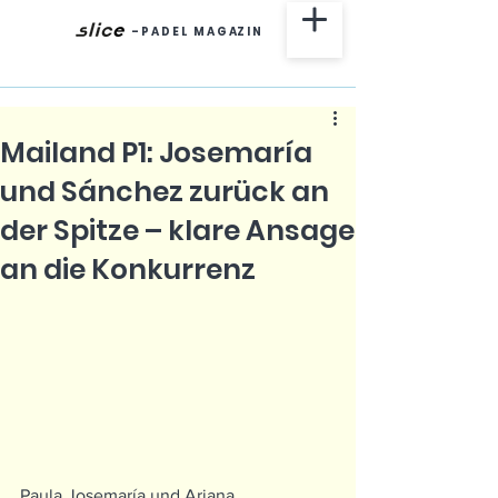
-
P A D E L M A G AZ I N
Mailand P1: Josemaría
und Sánchez zurück an
der Spitze – klare Ansage
an die Konkurrenz
Paula Josemaría und Ariana 