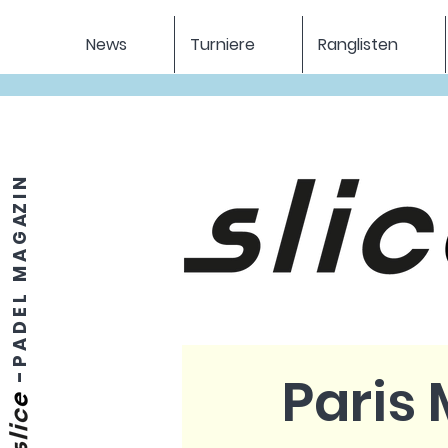
News
Turniere
Ranglisten
P A D E L M A G AZ I N
Paris 
-