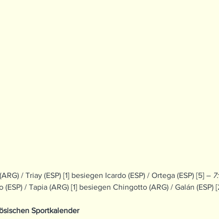
(ARG) / Triay (ESP) [1] besiegen Icardo (ESP) / Ortega (ESP) [5] – 
7:
o (ESP) / Tapia (ARG) [1] besiegen Chingotto (ARG) / Galán (ESP) [
nzösischen Sportkalender