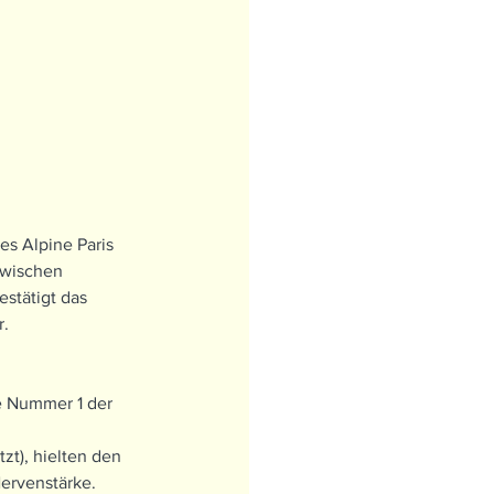
s Alpine Paris 
zwischen 
stätigt das 
r.
e Nummer 1 der 
zt), hielten den 
ervenstärke. 