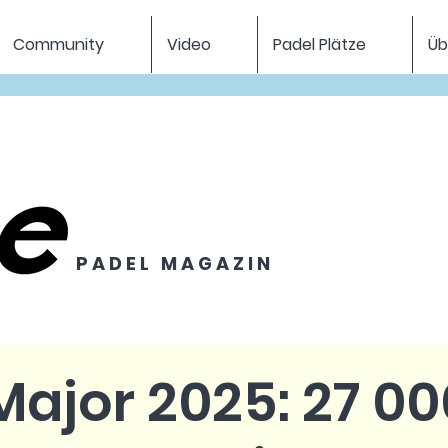
Community
Video
Padel Plätze
Üb
P A D E L M A G A Z I N
Major 2025: 27 00