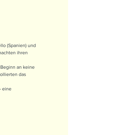
llo (Spanien) und 
machten ihren 
 Beginn an keine 
llierten das 
 eine 