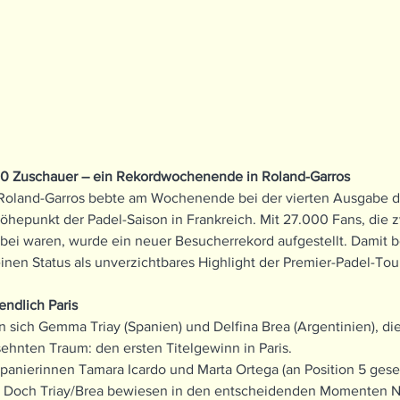
00 Zuschauer – ein Rekordwochenende in Roland-Garros
Roland-Garros bebte am Wochenende bei der vierten Ausgabe de
öhepunkt der Padel-Saison in Frankreich. Mit 27.000 Fans, die 
abei waren, wurde ein neuer Besucherrekord aufgestellt. Damit be
einen Status als unverzichtbares Highlight der Premier-Padel-Tou
endlich Paris
n sich Gemma Triay (Spanien) und Delfina Brea (Argentinien), di
rsehnten Traum: den ersten Titelgewinn in Paris.
panierinnen Tamara Icardo und Marta Ortega (an Position 5 geset
n. Doch Triay/Brea bewiesen in den entscheidenden Momenten N