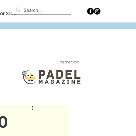
er Slice
Partner von
0