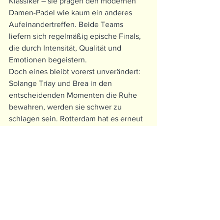
Klassiker – sie prägen den modernen 
Damen-Padel wie kaum ein anderes 
Aufeinandertreffen. Beide Teams 
liefern sich regelmäßig epische Finals, 
die durch Intensität, Qualität und 
Emotionen begeistern.
Doch eines bleibt vorerst unverändert: 
Solange Triay und Brea in den 
entscheidenden Momenten die Ruhe 
bewahren, werden sie schwer zu 
schlagen sein. Rotterdam hat es erneut 
bewiesen – die Nummer 1 der Welt 
bleibt das Maß aller Dinge.
Alle ansehen
Aktuelle Beiträge