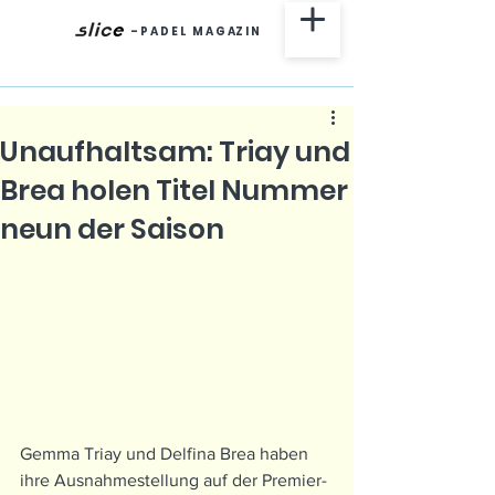
-
P A D E L M A G AZ I N
Unaufhaltsam: Triay und
Brea holen Titel Nummer
neun der Saison
Gemma Triay und Delfina Brea haben 
ihre Ausnahmestellung auf der Premier-